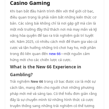
Casino Gaming
Khi bạn bắt đầu hành trình đến với thế giới cờ bạc,
điều quan trọng là phải nắm bắt những kiến thức cơ
bản. Các sòng bài không chỉ là nơi gặp gỡ mà còn là
một môi trường đầy thử thách nơi mà may mắn và kỹ
năng hòa quyện để tạo ra trải nghiệm giải trí tuyệt
vời. Năm 2025, có nhiều cách mới để tham gia vào cá
cược và tận hưởng những trò chơi hay ho, một phần
trong đó liên quan đến
new 66
—một nguồn cảm
hứng mới cho các chiến lược cá cược.
What is the New 66 Experience in
Gambling?
Trải nghiệm
New 66
trong cờ bạc được coi là một sự
cách tân, mang đến cho người chơi những phương
pháp mới mẻ và sáng tạo. Có thể hiểu đơn giản rằng
đây là sự chuyển mình từ những hình thức cá cược
truyền thống sang những trải nghiệm có thể tương