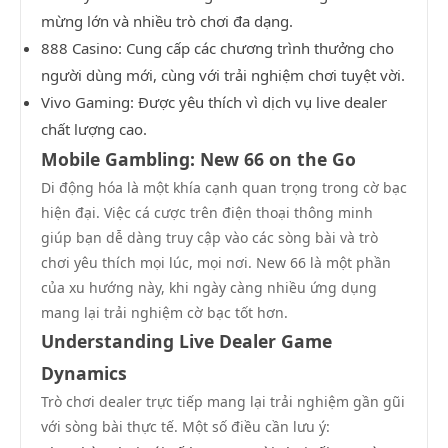
mừng lớn và nhiều trò chơi đa dạng.
888 Casino: Cung cấp các chương trình thưởng cho
người dùng mới, cùng với trải nghiệm chơi tuyệt vời.
Vivo Gaming: Được yêu thích vì dịch vụ live dealer
chất lượng cao.
Mobile Gambling: New 66 on the Go
Di động hóa là một khía cạnh quan trọng trong cờ bạc
hiện đại. Việc cá cược trên điện thoại thông minh
giúp bạn dễ dàng truy cập vào các sòng bài và trò
chơi yêu thích mọi lúc, mọi nơi. New 66 là một phần
của xu hướng này, khi ngày càng nhiều ứng dụng
mang lại trải nghiệm cờ bạc tốt hơn.
Understanding Live Dealer Game
Dynamics
Trò chơi dealer trực tiếp mang lại trải nghiệm gần gũi
với sòng bài thực tế. Một số điều cần lưu ý: