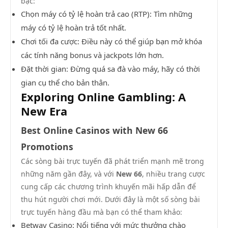
bạc:
Chọn máy có tỷ lệ hoàn trả cao (RTP): Tìm những
máy có tỷ lệ hoàn trả tốt nhất.
Chơi tối đa cược: Điều này có thể giúp bạn mở khóa
các tính năng bonus và jackpots lớn hơn.
Đặt thời gian: Đừng quá sa đà vào máy, hãy có thời
gian cụ thể cho bản thân.
Exploring Online Gambling: A
New Era
Best Online Casinos with New 66
Promotions
Các sòng bài trực tuyến đã phát triển mạnh mẽ trong
những năm gần đây, và với
New 66
, nhiều trang cược
cung cấp các chương trình khuyến mãi hấp dẫn để
thu hút người chơi mới. Dưới đây là một số sòng bài
trực tuyến hàng đầu mà bạn có thể tham khảo:
Betway Casino: Nổi tiếng với mức thưởng chào